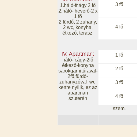
3 fő
1.háló-fr.ágy 2 fő
2.háló- heverő-2 x
1 fő
2 fürdő, 2 zuhany,
4 fő
2 wc, konyha,
étkező, terasz.
IV. Apartman:
1 fő
háló-fr.ágy-2fő
étkező-konyha
2 fő
sarokgarnitúraval-
2fő,fürdő-
zuhanyzóval wc,
3 fő
kertre nyílik, ez az
apartman
4 fő
szuterén
szem.