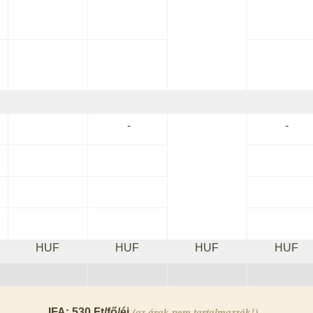
-
-
HUF
HUF
HUF
HUF
IFA: 530 Ft/fő/éj
(az árak nem tartalmazzák!)