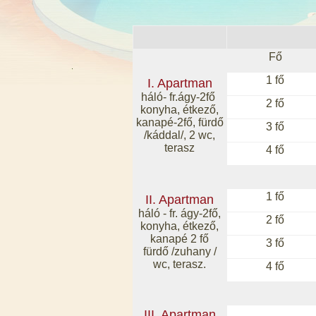
Fő
1 fő
I. Apartman
háló- fr.ágy-2fő
2 fő
konyha, étkező,
kanapé-2fő, fürdő
3 fő
/káddal/, 2 wc,
terasz
4 fő
1 fő
II. Apartman
háló - fr. ágy-2fő,
2 fő
konyha, étkező,
kanapé 2 fő
3 fő
fürdő /zuhany /
wc, terasz.
4 fő
III. Apartman