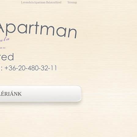
Levendula Apartman Balatonfüred
Sitemap
LÉRIÁNK