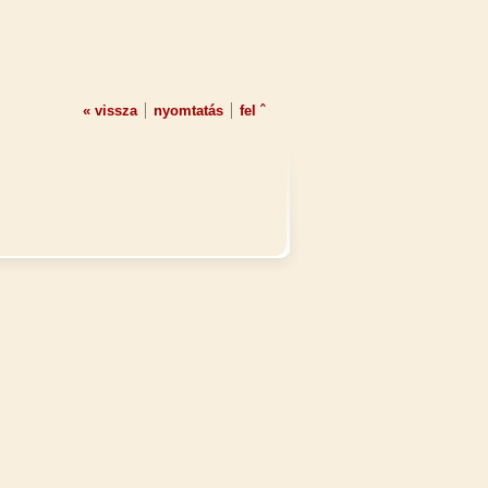
« vissza
nyomtatás
fel ˆ