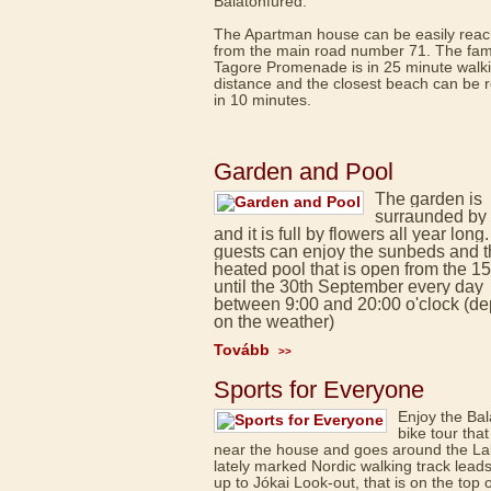
Balatonfüred.
The Apartman house can be easily rea
from the main road number 71. The fa
Tagore Promenade is in 25 minute walk
distance and the closest beach can be 
in 10 minutes.
Garden and Pool
The garden is
surraunded by 
and it is full by flowers all year long
guests can enjoy the sunbeds and 
heated pool that is open from the 1
until the 30th September every day
between 9:00 and 20:00 o'clock (d
on the weather)
Tovább
>>
Sports for Everyone
Enjoy the Bal
bike tour that
near the house and goes around the La
lately marked Nordic walking track lead
up to Jókai Look-out, that is on the top o