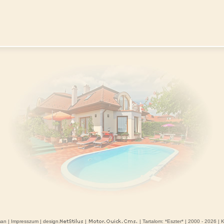
man
|
Impresszum
| design.
|
| Tartalom: *
Eszter
* | 2000 - 2026 | 