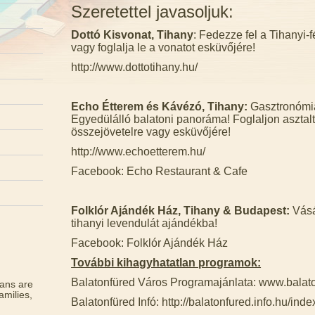
Szeretettel javasoljuk:
Dottó Kisvonat, Tihany
: Fedezze fel a Tihanyi-
vagy foglalja le a vonatot esküvőjére!
http://www.dottotihany.hu/
Echo Étterem és Kávézó, Tihany:
Gasztronómia
Egyedülálló balatoni panoráma! Foglaljon asztalt
összejövetelre vagy esküvőjére!
http://www.echoetterem.hu/
Facebook: Echo Restaurant & Cafe
Folklór Ajándék Ház, Tihany & Budapest:
Vásá
tihanyi levendulát ajándékba!
Facebook: Folklór Ajándék Ház
További kihagyhatatlan programok:
Balatonfüred Város Programajánlata: www.balat
ans are
amilies,
Balatonfüred Infó: http://balatonfured.info.hu/inde