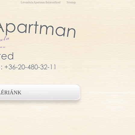
Levendula Apartman Balatonfüred
Sitemap
LÉRIÁNK