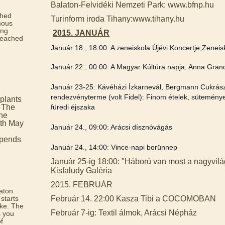
Balaton-Felvidéki Nemzeti Park: www.bfnp.hu
ched
Turinform iroda Tihany:www.tihany.hu
mous
ing
2015. JANUÁR
reached
Január 18., 18:00: A zeneiskola Újévi Koncertje,Zenei
Január 22., 00:00: A Magyar Kúltúra napja, Anna Gran
Január 23-25: Kávéházi Ízkarnevál, Bergmann Cukrász
rendezvényterme (volt Fidel): Finom ételek, süteménye
plants
. The
füredi éjszaka
the
5th May
Január 24., 09:00: Arácsi dísznóvágás
epends
Január 24., 14:00: Vince-napi borünnep
Január 25-ig 18:00: "Háború van most a nagyvilágb
Kisfaludy Galéria
2015. FEBRUÁR
aton
 starts
Február 14. 22:00 Kasza Tibi a COCOMOBAN
ke. The
Február 7-ig: Textil álmok, Arácsi Népház
s you
f