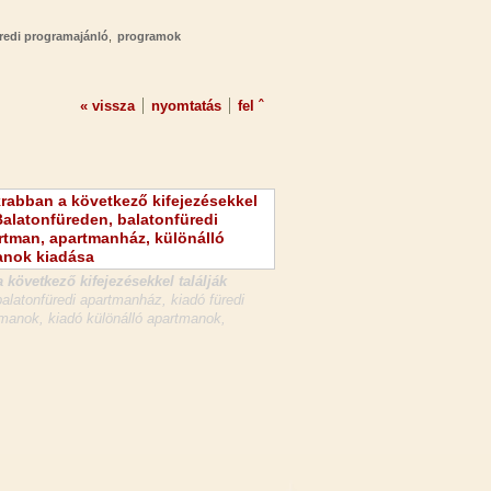
redi programajánló
,
programok
« vissza
nyomtatás
fel ˆ
 következő kifejezésekkel találják
latonfüredi apartmanház, kiadó füredi
manok, kiadó különálló apartmanok,