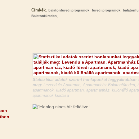
e
:
Címkék
balatonfüredi programok
,
füredi programok
,
balatonfü
Balatonfüreden
,
Statisztikai adatok szerint honlapunkat leggyakrabban a
meg:
Levendula Apartman, Apartmanház Balatonfüreden, ba
apartmanok, kiadó apartman, apartmanház, különálló apart
apartmanok kiadása
ben
őben