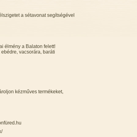
félszigetet a sétavonat segítségével
i élmény a Balaton felett!
 ebédre, vacsorára, baráti
roljon kézműves termékeket,
onfüred.hu
x/