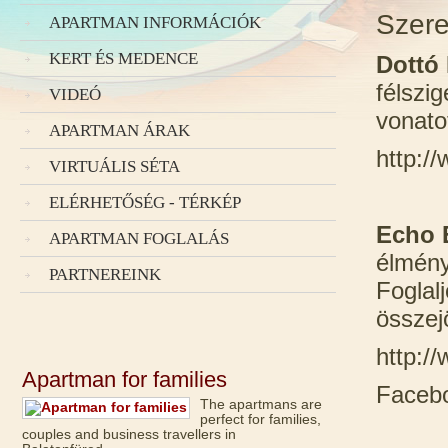
Szere
APARTMAN INFORMÁCIÓK
KERT ÉS MEDENCE
Dottó 
félszig
VIDEÓ
vonato
APARTMAN ÁRAK
http:/
VIRTUÁLIS SÉTA
ELÉRHETŐSÉG - TÉRKÉP
Echo 
APARTMAN FOGLALÁS
élmény
PARTNEREINK
Foglal
összej
http:/
Apartman for families
Facebo
The apartmans are
perfect for families,
couples and business travellers in