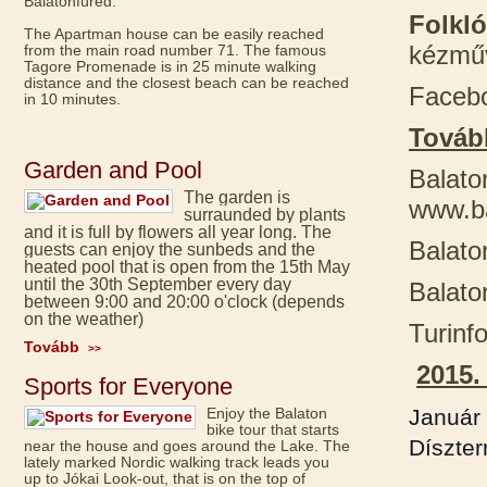
Balatonfüred.
Folkl
The Apartman house can be easily reached
kézműv
from the main road number 71. The famous
Tagore Promenade is in 25 minute walking
distance and the closest beach can be reached
Facebo
in 10 minutes.
Továb
Garden and Pool
Balato
The garden is
www.ba
surraunded by plants
and it is full by flowers all year long. The
Balaton
guests can enjoy the sunbeds and the
heated pool that is open from the 15th May
until the 30th September every day
Balato
between 9:00 and 20:00 o'clock (depends
on the weather)
Turinf
Tovább
>>
2015
Sports for Everyone
Enjoy the Balaton
Január 
bike tour that starts
Díszte
near the house and goes around the Lake. The
lately marked Nordic walking track leads you
up to Jókai Look-out, that is on the top of