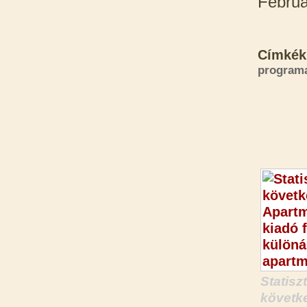
Februá
Címkék
programa
Statisz
követke