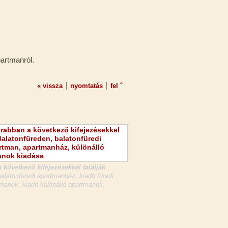
partmanról.
« vissza
nyomtatás
fel ˆ
 következő kifejezésekkel találják
latonfüredi apartmanház, kiadó füredi
manok, kiadó különálló apartmanok,