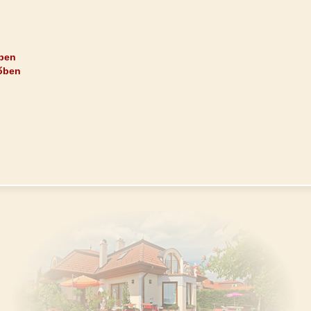
ben
őben