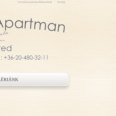
Levendula Apartman Balatonfüred
Sitemap
LÉRIÁNK