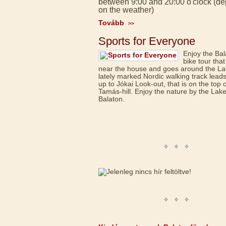
between 9:00 and 20:00 o'clock (d
on the weather)
Tovább
>>
Sports for Everyone
Enjoy the Bal
bike tour that
near the house and goes around the La
lately marked Nordic walking track lead
up to Jókai Look-out, that is on the top o
Tamás-hill. Enjoy the nature by the Lak
Balaton.