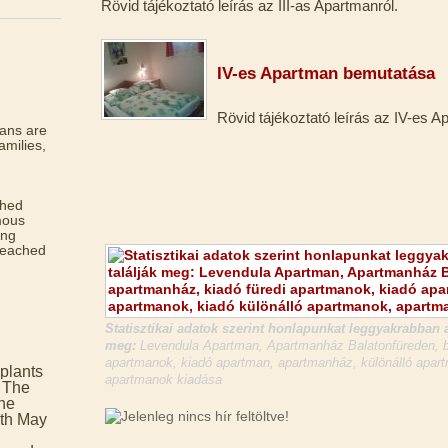
Rövid tájékoztató leírás az III-as Apartmanról.
IV-es Apartman bemutatása
Rövid tájékoztató leírás az IV-es A
ans are
amilies,
ched
mous
ing
reached
Statisztikai adatok szerint honlapunkat leggyakrabban a
meg:
Levendula Apartman, Apartmanház Balatonfüreden, ba
apartmanok, kiadó apartman, apartmanház, különálló apart
plants
apartmanok kiadása
. The
the
5th May