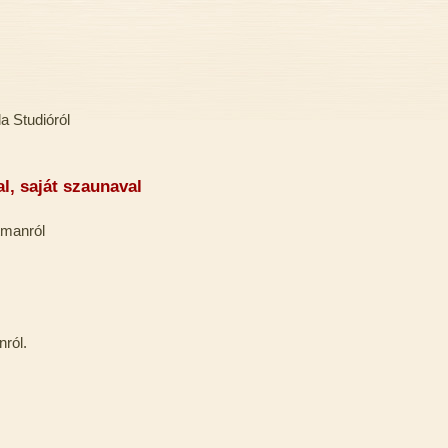
a Studióról
, saját szaunaval
tmanról
nról.