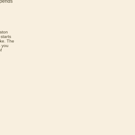
epends
aton
 starts
ke. The
s you
f
e