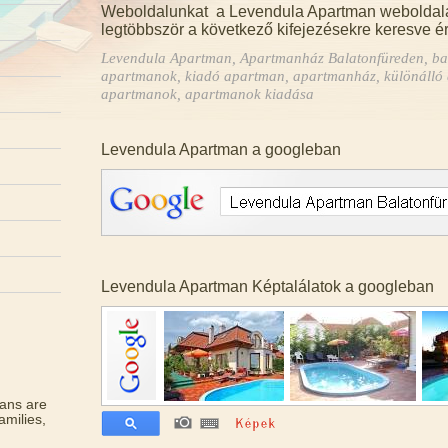
Weboldalunkat a Levendula Apartman weboldalát, a
legtöbbször a következő kifejezésekre keresve ér
Levendula Apartman, Apartmanház Balatonfüreden, bal
apartmanok, kiadó apartman, apartmanház, különálló 
apartmanok, apartmanok kiadása
Levendula Apartman a googleban
Levendula Apartman Képtalálatok a googleban
ans are
amilies,