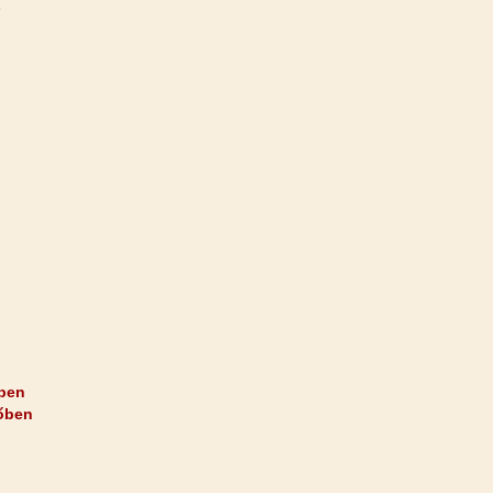
e
ben
őben