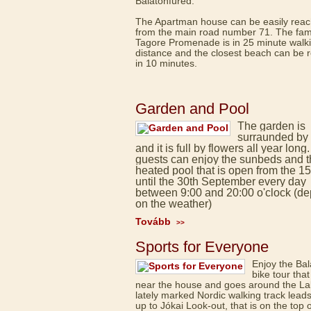
Balatonfüred.
The Apartman house can be easily rea
from the main road number 71. The fa
Tagore Promenade is in 25 minute walk
distance and the closest beach can be 
in 10 minutes.
Garden and Pool
The garden is
surraunded by 
and it is full by flowers all year long
guests can enjoy the sunbeds and 
heated pool that is open from the 1
until the 30th September every day
between 9:00 and 20:00 o'clock (d
on the weather)
Tovább
>>
Sports for Everyone
Enjoy the Bal
bike tour that
near the house and goes around the La
lately marked Nordic walking track lead
up to Jókai Look-out, that is on the top o