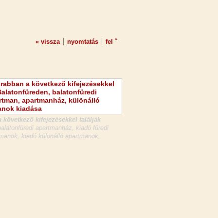
« vissza
nyomtatás
fel ˆ
 következő kifejezésekkel találják
latonfüredi apartmanház, kiadó füredi
manok, kiadó különálló apartmanok,