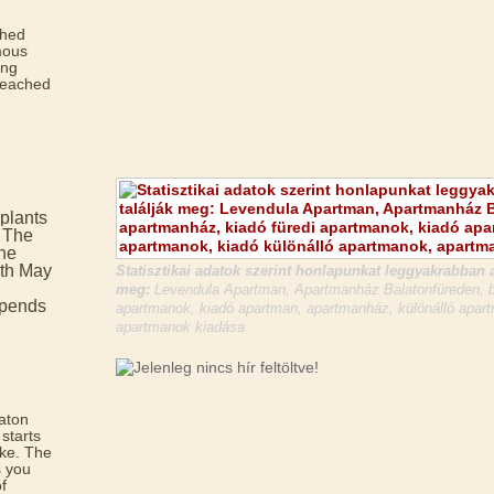
ched
mous
ing
reached
plants
. The
the
5th May
Statisztikai adatok szerint honlapunkat leggyakrabban a
meg:
Levendula Apartman, Apartmanház Balatonfüreden, ba
epends
apartmanok, kiadó apartman, apartmanház, különálló apart
apartmanok kiadása
aton
 starts
ke. The
s you
f