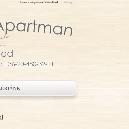
Levendula Apartman Balatonfüred
Sitemap
LÉRIÁNK
d