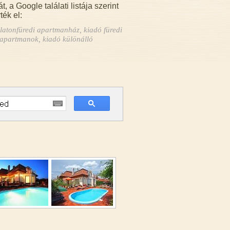
 Google találati listája szerint
ték el:
atonfüredi apartmanház, kiadó füredi
apartmanok, kiadó különálló